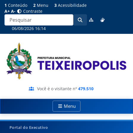
1
Conteúdo
2
Menu
3
Acessibilidade
A+
A-
Contraste
06/08/2026 16:14
Você é o visitante nº
479.510
Menu
Portal do Executivo