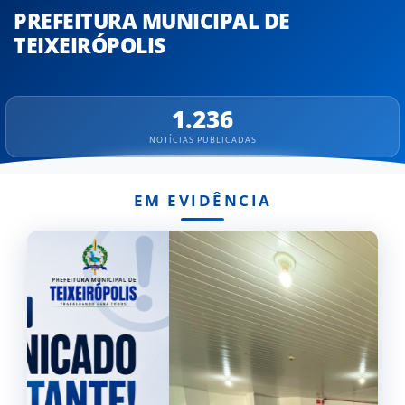
PREFEITURA MUNICIPAL DE
TEIXEIRÓPOLIS
1.236
NOTÍCIAS PUBLICADAS
PREFEITURA MUNICIPAL DE TEIX
EM EVIDÊNCIA