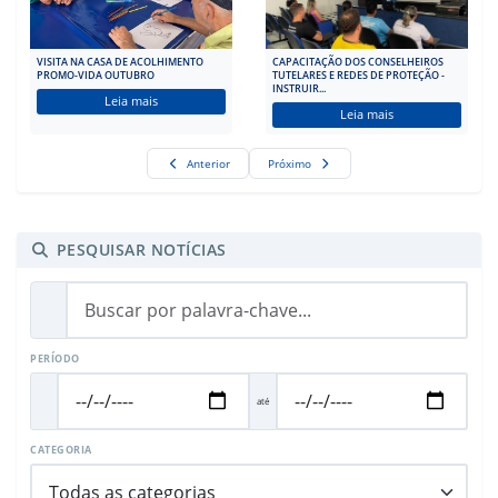
VISITA NA CASA DE ACOLHIMENTO
CAPACITAÇÃO DOS CONSELHEIROS
PROMO-VIDA OUTUBRO
TUTELARES E REDES DE PROTEÇÃO -
SETE
INSTRUIR...
VIDA
Leia mais
Leia mais
Anterior
Próximo
PESQUISAR NOTÍCIAS
PERÍODO
até
CATEGORIA