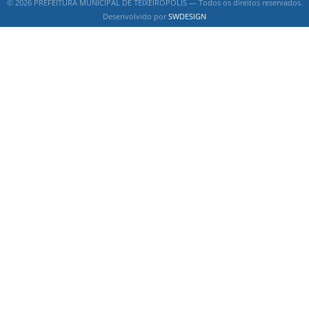
© 2026 PREFEITURA MUNICIPAL DE TEIXEIRÓPOLIS — Todos os direitos reservados.
Desenvolvido por
SWDESIGN