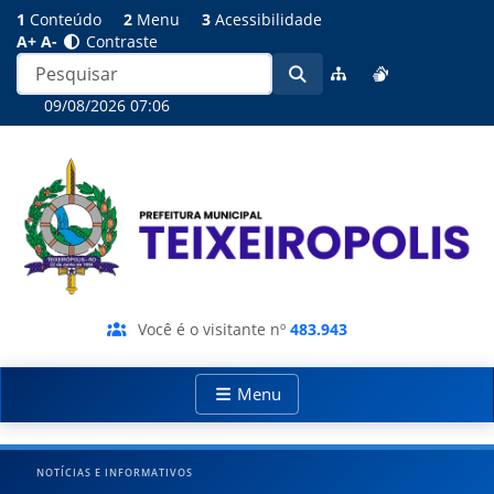
1
Conteúdo
2
Menu
3
Acessibilidade
A+
A-
Contraste
09/08/2026 07:06
Você é o visitante nº
483.943
Menu
NOTÍCIAS E INFORMATIVOS