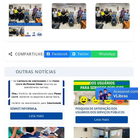
COMPARTILHE:
Facebook
Twitter
WhatsApp
OUTRAS NOTÍCIAS
SEMAST INFORMA⚠️
PESQUISA DE SATISFAÇÃO DOS
VISIT
USUÁRIOS DOS SERVIÇOS PÚBLICOS
PROM
Leia mais
Leia mais