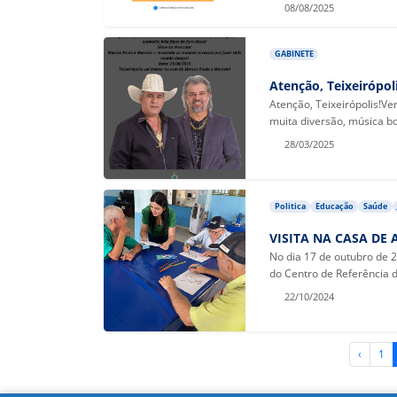
08/08/2025
GABINETE
Atenção, Teixeirópol
Atenção, Teixeirópolis!V
muita diversão, música b
28/03/2025
Politica
Educação
Saúde
VISITA NA CASA D
No dia 17 de outubro de 20
do Centro de Referência d
22/10/2024
‹
1