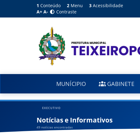
1
Conteúdo
2
Menu
3
Acessibilidade
A+
A-
Contraste
MUNÍCIPIO
GABINETE
EXECUTIVO
Notícias e Informativos
49 notícias encontradas