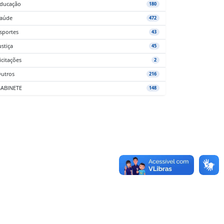
ducação
180
aúde
472
sportes
43
ustiça
45
icitações
2
utros
216
ABINETE
148