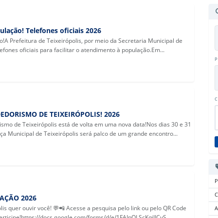
ulação! Telefones oficiais 2026
o!A Prefeitura de Teixeirópolis, por meio da Secretaria Municipal de
lefones oficiais para facilitar o atendimento à população.Em...
P
C
EDORISMO DE TEIXEIRÓPOLIS! 2026
smo de Teixeirópolis está de volta em uma nova data!Nos dias 30 e 31
ça Municipal de Teixeirópolis será palco de um grande encontro...
P
C
FAÇÃO 2026
olis quer ouvir você! 💬📲 Acesse a pesquisa pelo link ou pelo QR Code
A
rticipe!https://docs.google.com/forms/d/e/1FAIpQLScKqiJJCvS...