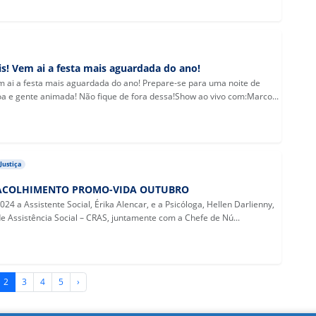
is! Vem ai a festa mais aguardada do ano!
em ai a festa mais aguardada do ano! Prepare-se para uma noite de
oa e gente animada! Não fique de fora dessa!Show ao vivo com:Marco...
Justiça
E ACOLHIMENTO PROMO-VIDA OUTUBRO
24 a Assistente Social, Érika Alencar, e a Psicóloga, Hellen Darlienny,
e Assistência Social – CRAS, juntamente com a Chefe de Nú...
2
3
4
5
›