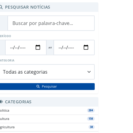
PESQUISAR NOTÍCIAS
ERÍODO
até
ATEGORIA
Pesquisar
CATEGORIAS
olitica
284
ultura
158
gricultura
38