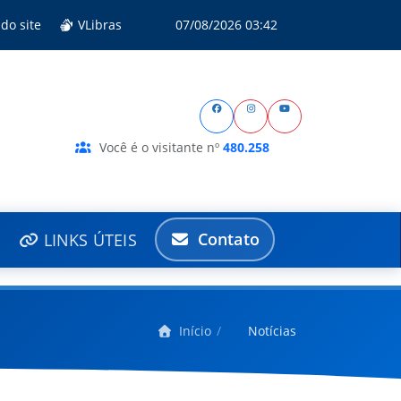
do site
VLibras
07/08/2026 03:42
Você é o visitante nº
480.258
Contato
LINKS ÚTEIS
Início
Notícias