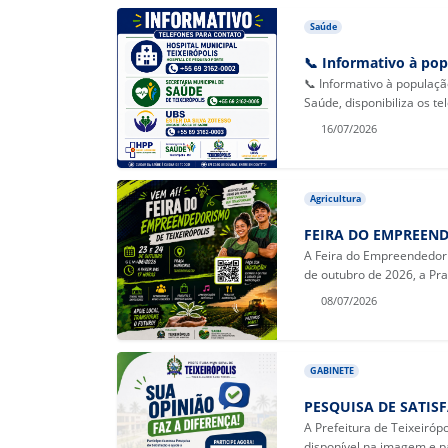
Saúde
📞 Informativo à pop
📞 Informativo à populaçã
Saúde, disponibiliza os te
16/07/2026
Agricultura
FEIRA DO EMPREEND
A Feira do Empreendedori
de outubro de 2026, a Pra
08/07/2026
GABINETE
PESQUISA DE SATIS
A Prefeitura de Teixeiróp
disponível na imagem e pa