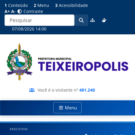
1
Conteúdo
2
Menu
3
Acessibilidade
A+
A-
Contraste
07/08/2026 14:00
Você é o visitante nº
481.240
Menu
EXECUTIVO