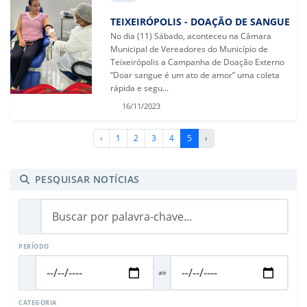
TEIXEIRÓPOLIS - DOAÇÃO DE SANGUE
No dia (11) Sábado, aconteceu na Câmara
Municipal de Vereadores do Município de
Teixeirópolis a Campanha de Doação Externo
“Doar sangue é um ato de amor” uma coleta
rápida e segu...
16/11/2023
‹
1
2
3
4
5
›
PESQUISAR NOTÍCIAS
PERÍODO
até
CATEGORIA