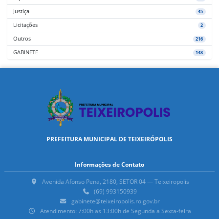
Justiça
45
Licitações
2
Outros
216
GABINETE
148
PREFEITURA MUNICIPAL DE TEIXEIRÓPOLIS
Informações de Contato
Avenida Afonso Pena, 2180, SETOR 04 — Teixeiropolis
(69) 993150939
gabinete@teixeiropolis.ro.gov.br
Atendimento: 7:00h as 13:00h de Segunda a Sexta-feira