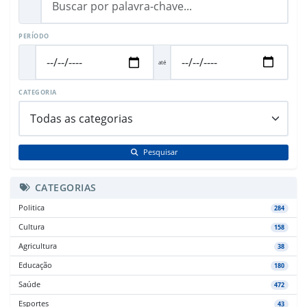
PERÍODO
até
CATEGORIA
Pesquisar
CATEGORIAS
Politica
284
Cultura
158
Agricultura
38
Educação
180
Saúde
472
Esportes
43