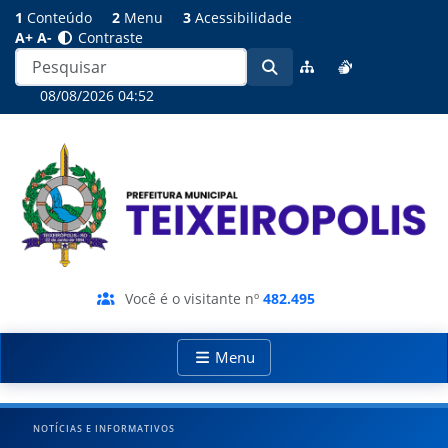
1
Conteúdo
2
Menu
3
Acessibilidade
A+
A-
Contraste
08/08/2026 04:52
Você é o visitante nº
482.495
Menu
NOTÍCIAS E INFORMATIVOS