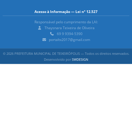
Acesso à Informação — Lei nº 12.527
Responsável pelo cumprimento da LAI:
Thaysnara Teixeira de Oliveira
69 9 9394-5390
portaltx2017@gmail.com
© 2026 PREFEITURA MUNICIPAL DE TEIXEIRÓPOLIS — Todos os direitos reservados.
Desenvolvido por
SWDESIGN