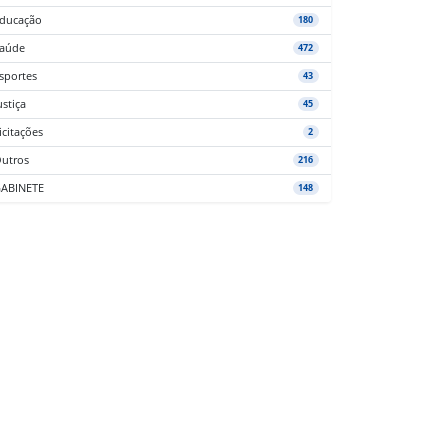
ducação
180
aúde
472
sportes
43
ustiça
45
icitações
2
utros
216
ABINETE
148