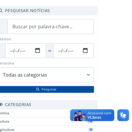
PESQUISAR NOTÍCIAS
ERÍODO
até
ATEGORIA
Pesquisar
CATEGORIAS
olitica
284
ultura
158
gricultura
38