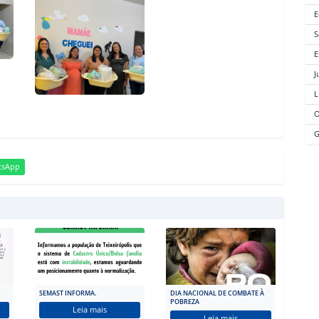
E
S
E
J
L
O
G
tsApp
SEMAST INFORMA.
DIA NACIONAL DE COMBATE À
POBREZA
Leia mais
Leia mais