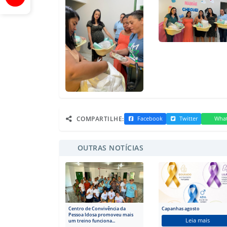
COMPARTILHE:
Facebook
Twitter
Wha
OUTRAS NOTÍCIAS
Centro de Convivência da
Capanhas agosto
Pessoa Idosa promoveu mais
Leia mais
um treino funciona...