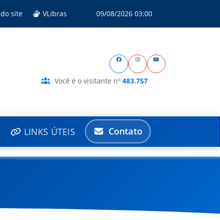
do site
VLibras
09/08/2026 03:00
Você é o visitante nº
483.757
Contato
LINKS ÚTEIS