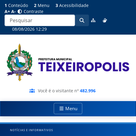
1
Conteúdo
2
Menu
3
Acessibilidade
A+
A-
Contraste
08/08/2026 12:29
Você é o visitante nº
482.996
Menu
NOTÍCIAS E INFORMATIVOS