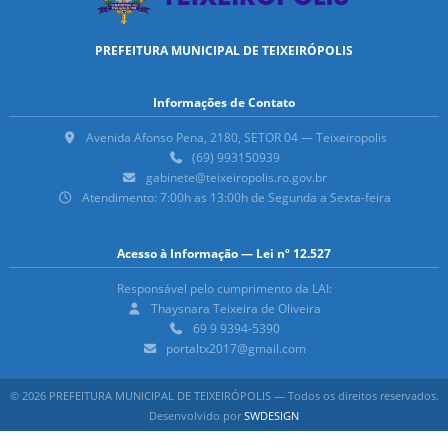
PREFEITURA MUNICIPAL DE TEIXEIRÓPOLIS
Informações de Contato
Avenida Afonso Pena, 2180, SETOR 04 — Teixeiropolis
(69) 993150939
gabinete@teixeiropolis.ro.gov.br
Atendimento: 7:00h as 13:00h de Segunda a Sexta-feira
Acesso à Informação — Lei nº 12.527
Responsável pelo cumprimento da LAI:
Thaysnara Teixeira de Oliveira
69 9 9394-5390
portaltx2017@gmail.com
© 2026 PREFEITURA MUNICIPAL DE TEIXEIRÓPOLIS — Todos os direitos reservados.
Desenvolvido por
SWDESIGN