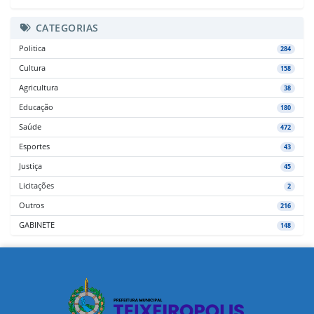
CATEGORIAS
Politica
284
Cultura
158
Agricultura
38
Educação
180
Saúde
472
Esportes
43
Justiça
45
Licitações
2
Outros
216
GABINETE
148