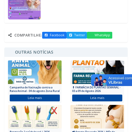
COMPARTILHE:
Facebook
Twitter
WhatsApp
OUTRAS NOTÍCIAS
Campanha de Vacinação contra a
💊 FARMÁCIA DE PLANTÃO SEMANAL -
Raiva Animal - 04 de agosto Zona Rural
03 a 09 de Agosto 2026
Leia mais
Leia mais
Promoção à saúde bucal | 2026
📢 Agosto Dourado 2026 | Mês de