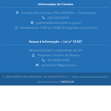
Informações de Contato
Avenida Afonso Pena, 2180, SETOR 04 — Teixeiropolis
(69) 993150939
gabinete@teixeiropolis.ro.gov.br
Atendimento: 7:00h as 13:00h de Segunda a Sexta-feira
Acesso à Informação — Lei nº 12.527
Responsável pelo cumprimento da LAI:
Thaysnara Teixeira de Oliveira
69 9 9394-5390
portaltx2017@gmail.com
© 2026 PREFEITURA MUNICIPAL DE TEIXEIRÓPOLIS — Todos os direitos reservados.
Desenvolvido por
SWDESIGN