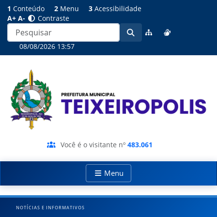
1
Conteúdo
2
Menu
3
Acessibilidade
A+
A-
Contraste
08/08/2026 13:57
Você é o visitante nº
483.061
Menu
NOTÍCIAS E INFORMATIVOS